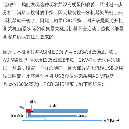
过程中，我们发现这种现象并没有明显的改善。经过进一步
分析，消除了按键的干扰，因为按键按一次机器就关机，然
后机器就开机了。因此，如果ESD干扰，则应该是同时开机
和关机;但是实际的现象是关机后机器不会启动，这也可能是
和客户确认复位后造成的。
因此，本机复位与ASIM ESD(型号:esd3v3d250ta)并联，
ASIM磁珠(型号:cvb1005c152t)串联，2KV样机无法再次测
试。然后，设置一个静态地面，使大部分静电流经USB金属
端口时流向水平耦合器板;USB金属外壳采用ASIM珠(型
号:cvb1608c252t)与PCB GND隔离，如下图所示: